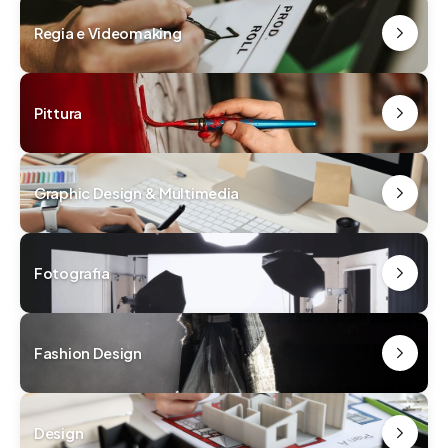
Regia e Videomaking
Pittura
Graphic Design & Multimedia
Fotografia
Fashion Design
Design