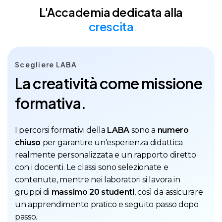
L'Accademia dedicata alla
crescita
Scegliere LABA
L
a
c
r
e
a
t
i
v
i
t
à
c
o
m
e
m
i
s
s
i
o
n
e
f
o
r
m
a
t
i
v
a
.
I percorsi formativi della
LABA
sono a
numero
chiuso
per garantire un’esperienza didattica
realmente personalizzata e un rapporto diretto
con i docenti. Le classi sono selezionate e
contenute, mentre nei laboratori si lavora in
gruppi di
massimo 20 studenti
, così da assicurare
un apprendimento pratico e seguito passo dopo
passo.