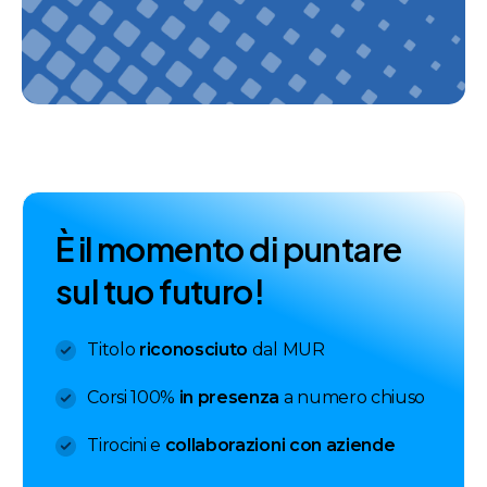
È
i
l
m
o
m
e
n
t
o
d
i
p
u
n
t
a
r
e
s
u
l
t
u
o
f
u
t
u
r
o
!
Titolo
riconosciuto
dal MUR
Corsi 100%
in presenza
a numero chiuso
Tirocini e
collaborazioni con aziende