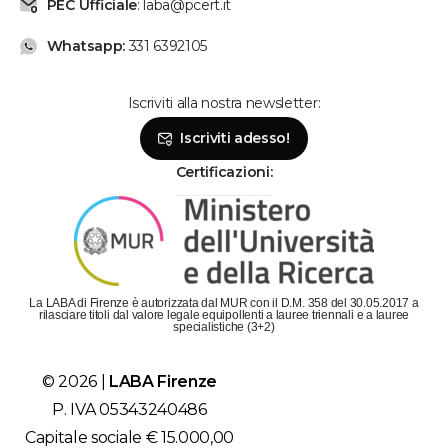
PEC Ufficiale
: laba@pcert.it
Whatsapp:
331 6392105
Iscriviti alla nostra newsletter:
Se hai bisogno, chiamaci!
Iscriviti adesso!
Lunedì - Venerdì: dalle 9 alle 19
Sabato: dalle 9 alle 14
Certificazioni:
Parla con la segreteria
Contattaci su Whatsapp!
Il metodo più veloce per metterti in contatto con
La LABA di Firenze è autorizzata dal MUR con il D.M. 358 del 30.05.2017 a
LABA è scriverci su Whatsapp!
rilasciare titoli dal valore legale equipollenti a lauree triennali e a lauree
specialistiche (3+2)
Chatta con LABA
© 2026 |
LABA Firenze
Siamo subito da te!
P. IVA 05343240486
Capitale sociale € 15.000,00