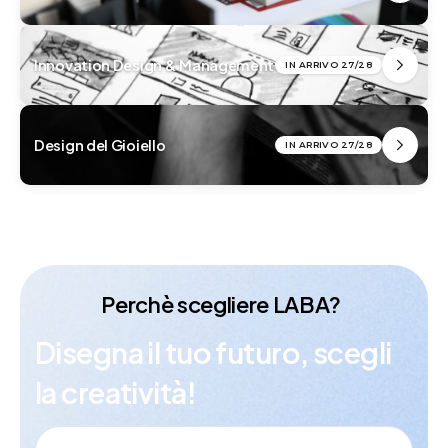
Innovation Design & Management
IN ARRIVO 27/28
Design del Gioiello
IN ARRIVO 27/28
Perchè scegliere LABA?
Disegna
il
tuo
futuro,
scegli
la
creatività!