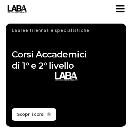
Lauree triennali e specialistiche
C
o
r
s
i
A
c
c
a
d
e
m
i
c
i
d
i
1
°
e
2
°
l
i
v
e
l
l
o
Scopri i corsi