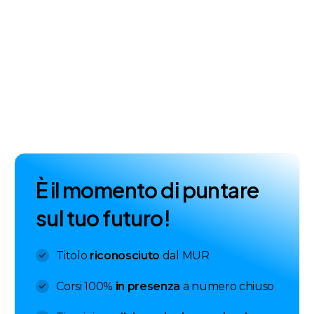
Se hai bisogno, chiamaci!
Lunedì - Venerdì: dalle 9 alle 19
Sabato: dalle 9 alle 14
Parla con la segreteria
È
i
l
m
o
m
e
n
t
o
d
i
p
u
n
t
a
r
e
Contattaci su Whatsapp!
Il metodo più veloce per metterti in contatto con
s
u
l
t
u
o
f
u
t
u
r
o
!
LABA è scriverci su Whatsapp!
Chatta con LABA
Titolo
riconosciuto
dal MUR
Siamo subito da te!
Corsi 100%
in presenza
a numero chiuso