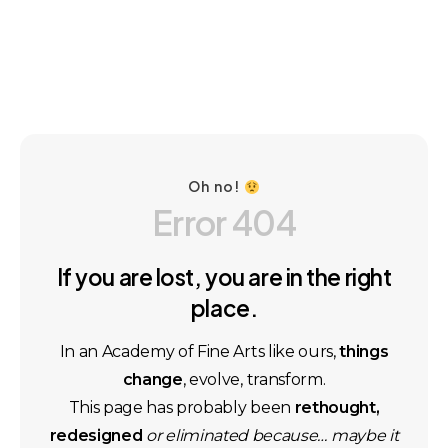
Oh no!
E
r
r
o
r
4
0
4
I
f
y
o
u
a
r
e
l
o
s
t
,
y
o
u
a
r
e
i
n
t
h
e
r
i
g
h
t
p
l
a
c
e
.
In an Academy of Fine Arts like ours,
things
change
, evolve, transform.
This page has probably been
rethought,
redesigned
or
eliminated because… maybe it