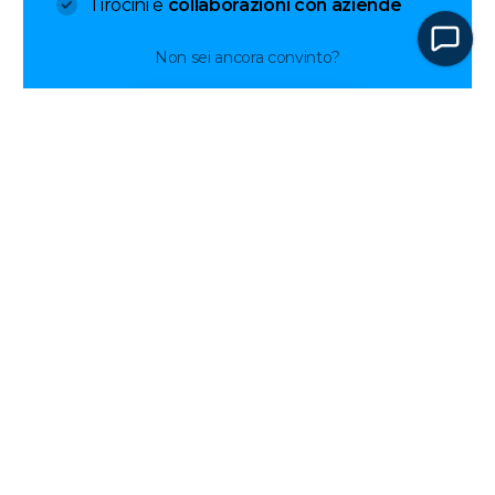
Tirocini e
collaborazioni con aziende
Non sei ancora convinto?
Prenota OPEN DAY!
Lunedì - Venerdì
dalle 9:00 alle 17:00
Chiusura estiva:
dal 10 al 16 agosto
Piazza di Badia a Ripoli 1/A
– 50126 Firenze
Via de' Vecchietti 6
– 50124 Firenze
Segreteria didattica:
055 6530786