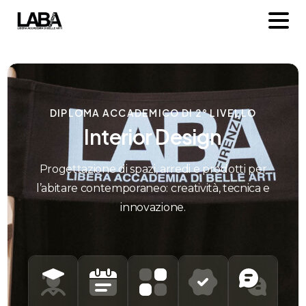
I
n
t
e
r
i
o
r
D
e
s
i
g
n
Progettazione di spazi, arredi e prodotti per
l’abitare contemporaneo: creatività, tecnica e
innovazione.