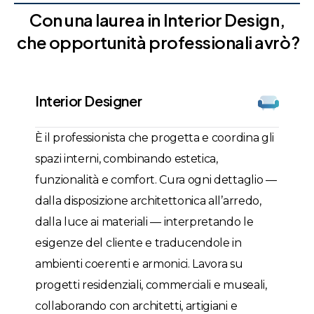
C
o
n
u
n
a
l
a
u
r
e
a
i
n
I
n
t
e
r
i
o
r
D
e
s
i
g
n
,
c
h
e
o
p
p
o
r
t
u
n
i
t
à
p
r
o
f
e
s
s
i
o
n
a
l
i
a
v
r
ò
?
Interior Designer
È il professionista che progetta e coordina gli
spazi interni, combinando estetica,
funzionalità e comfort. Cura ogni dettaglio —
dalla disposizione architettonica all’arredo,
dalla luce ai materiali — interpretando le
esigenze del cliente e traducendole in
ambienti coerenti e armonici. Lavora su
progetti residenziali, commerciali e museali,
collaborando con architetti, artigiani e