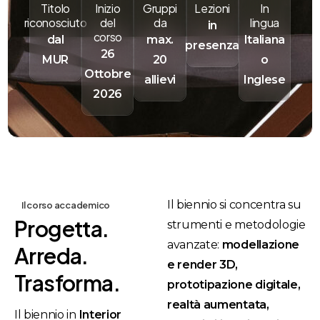
Titolo
Inizio
Gruppi
Lezioni
In
riconosciuto
del
da
lingua
in
corso
dal
max.
Italiana
presenza
26
MUR
20
o
Ottobre
allievi
Inglese
2026
Il biennio si concentra su
Il corso accademico
Progetta.
strumenti e metodologie
avanzate:
modellazione
Arreda.
e render 3D,
Trasforma.
prototipazione digitale,
realtà aumentata,
Il biennio in
Interior