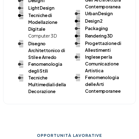
Design 1
Contemporanea
Light Design
Urban Design
Tecniche di
Design 2
Modellazione
Packaging
Digitale
Rendering 3D
Computer 3D
Progettazione di
Disegno
Allestimenti
Architettonico di
Inglese per la
Stile e Arredo
Comunicazione
Fenomenologia
Artistica
degli Stili
Fenomenologia
Tecniche
delle Arti
Multimediali della
Contemporanee
Decorazione
OPPORTUNITÀ LAVORATIVE