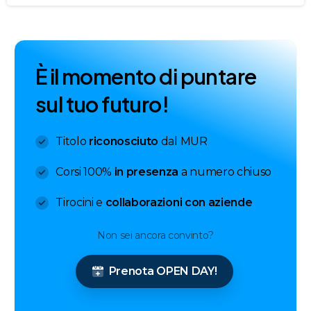
È
i
l
m
o
m
e
n
t
o
d
i
p
u
n
t
a
r
e
s
u
l
t
u
o
f
u
t
u
r
o
!
Titolo
riconosciuto
dal MUR
Corsi 100%
in presenza
a numero chiuso
Tirocini e
collaborazioni con aziende
Non sei ancora convinto?
Prenota OPEN DAY!