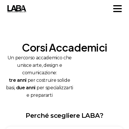
Corsi
Accademici
Un percorso accademico che
unisce arte, design e
comunicazione:
tre anni
per costruire solide
basi,
due anni
per specializzarti
e prepararti
P
e
r
c
h
é
s
c
e
g
l
i
e
r
e
L
A
B
A
?