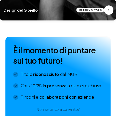
Design del Gioiello
IN ARRIVO 27/28
È
i
l
m
o
m
e
n
t
o
d
i
p
u
n
t
a
r
e
s
u
l
t
u
o
f
u
t
u
r
o
!
Titolo
riconosciuto
dal MUR
Corsi 100%
in presenza
a numero chiuso
Tirocini e
collaborazioni con aziende
Non sei ancora convinto?