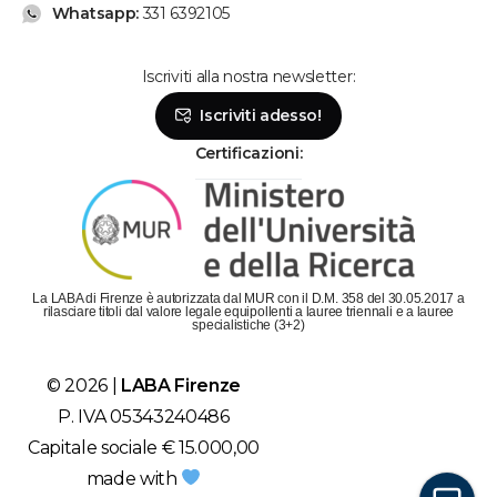
Whatsapp:
331 6392105
Iscriviti alla nostra newsletter:
Se hai bisogno, chiamaci!
Iscriviti adesso!
Lunedì - Venerdì: dalle 9 alle 19
Sabato: dalle 9 alle 14
Certificazioni:
Parla con la segreteria
Contattaci su Whatsapp!
Il metodo più veloce per metterti in contatto con
La LABA di Firenze è autorizzata dal MUR con il D.M. 358 del 30.05.2017 a
LABA è scriverci su Whatsapp!
rilasciare titoli dal valore legale equipollenti a lauree triennali e a lauree
specialistiche (3+2)
Chatta con LABA
© 2026 |
LABA Firenze
Siamo subito da te!
P. IVA 05343240486
Capitale sociale € 15.000,00
made with