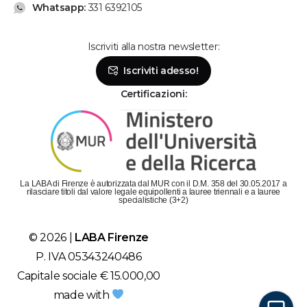
Whatsapp:
331 6392105
Iscriviti alla nostra newsletter:
Se hai bisogno, chiamaci!
Iscriviti adesso!
Lunedì - Venerdì: dalle 9 alle 19
Sabato: dalle 9 alle 14
Certificazioni:
Parla con la segreteria
Contattaci su Whatsapp!
Il metodo più veloce per metterti in contatto con
La LABA di Firenze è autorizzata dal MUR con il D.M. 358 del 30.05.2017 a
LABA è scriverci su Whatsapp!
rilasciare titoli dal valore legale equipollenti a lauree triennali e a lauree
specialistiche (3+2)
Chatta con LABA
© 2026 |
LABA Firenze
Siamo subito da te!
P. IVA 05343240486
Capitale sociale € 15.000,00
made with