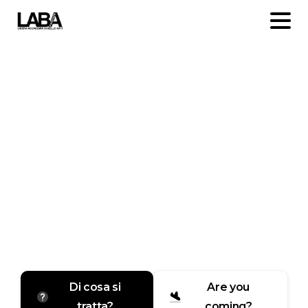
Un'esperienza
internazionale
che
arricchisce
il
tuo
percorso
Di cosa si
Are you
tratta?
coming?