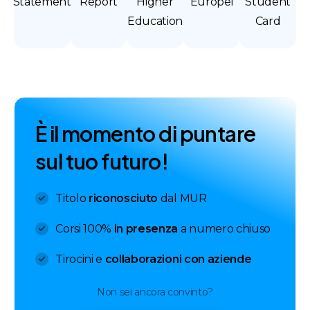
Statement
Report
Higher
Europei
Student
Education
Card
È
i
l
m
o
m
e
n
t
o
d
i
p
u
n
t
a
r
e
s
u
l
t
u
o
f
u
t
u
r
o
!
Titolo
riconosciuto
dal MUR
Corsi 100%
in presenza
a numero chiuso
Tirocini e
collaborazioni con aziende
Non sei ancora convinto?