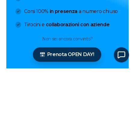
LABA è scriverci su Whatsapp!
Corsi 100%
in presenza
a numero chiuso
Chatta con LABA
Tirocini e
collaborazioni con aziende
Siamo subito da te!
Non sei ancora convinto?
Prenota OPEN DAY!
Lunedì - Venerdì
dalle 9:00 alle 17:00
Chiusura estiva:
dal 10 al 16 agosto
Piazza di Badia a Ripoli 1/A
– 50126 Firenze