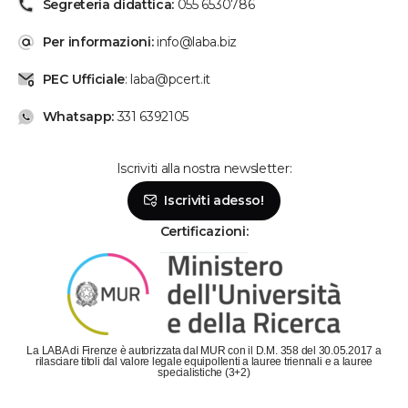
Segreteria didattica:
055 6530786
Per informazioni:
info@laba.biz
PEC Ufficiale
: laba@pcert.it
Whatsapp:
331 6392105
Iscriviti alla nostra newsletter:
Se hai bisogno, chiamaci!
Iscriviti adesso!
Lunedì - Venerdì: dalle 9 alle 19
Sabato: dalle 9 alle 14
Certificazioni:
Parla con la segreteria
Contattaci su Whatsapp!
Il metodo più veloce per metterti in contatto con
La LABA di Firenze è autorizzata dal MUR con il D.M. 358 del 30.05.2017 a
LABA è scriverci su Whatsapp!
rilasciare titoli dal valore legale equipollenti a lauree triennali e a lauree
specialistiche (3+2)
Chatta con LABA