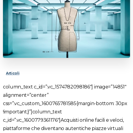
Articoli
column_text c_id=”.vc_1574782098186″]
image=”14851″
alignment=”center”
css=”.vc_custom_1600765781585{margin-bottom: 30px
!important;}”]column_text
c_id=”.vc_1600779361176″]Acquisti online facili e veloci,
piattaforme che diventano autentiche piazze virtuali