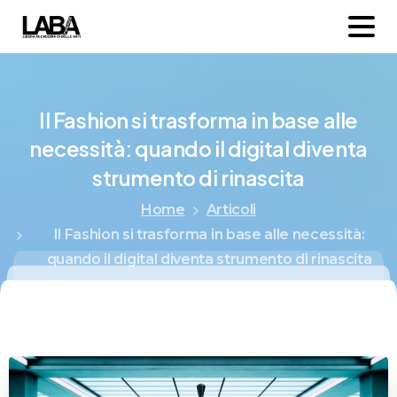
Il
Fashion
si
trasforma
in
base
alle
necessità:
quando
il
digital
diventa
strumento
di
rinascita
Home
Articoli
Il Fashion si trasforma in base alle necessità:
quando il digital diventa strumento di rinascita