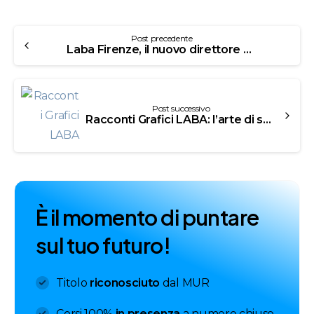
Post precedente
Laba Firenze, il nuovo direttore è Domenico Cafasso
Post successivo
Racconti Grafici LABA: l’arte di saper raccontare nuove storie attraverso le immagini
È
i
l
m
o
m
e
n
t
o
d
i
p
u
n
t
a
r
e
s
u
l
t
u
o
f
u
t
u
r
o
!
Titolo
riconosciuto
dal MUR
Corsi 100%
in presenza
a numero chiuso