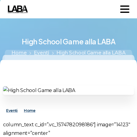
High
School
Game
alla
LABA
Home
Eventi
High School Game alla LABA
Eventi
Home
column_text c_id=”.vc_1574782098186″]
image=”14123″
alignment=”center”