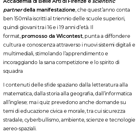
Accademia di Belle Arti di Firenze è
scientific
partner
della manifestazione
, che quest’anno conta
ben 150mila iscritti al triennio delle scuole superiori,
quindi giovani tra i 16 e i 19 anni d’età. Il
format,
promosso da Wicontest
, punta a diffondere
cultura e conoscenza attraverso i nuovi sistemi digitali e
multimediali, stimolando l’apprendimento e
incoraggiando la sana competizione e lo spirito di
squadra
I contenuti delle sfide spaziano dalla letteratura alla
matematica, dalla storia alla geografia, dall’informatica
all’inglese; ma i quiz prevedono anche domande su
temi di educazione civica e morale, tra cui sicurezza
stradale, cyberbullismo, ambiente, scienze e tecnologie
aereo-spaziali.