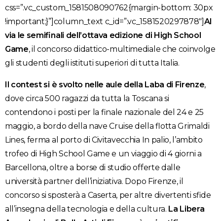
css=”.vc_custom_1581508090762{margin-bottom: 30px
!important;}”]column_text c_id=”.vc_1581520297878″]
Al
via le semifinali dell’ottava edizione di High School
Game
, il concorso didattico-multimediale che coinvolge
gli studenti degli istituti superiori di tutta Italia.
Il contest si è svolto nelle aule della Laba di Firenze
,
dove circa 500 ragazzi da tutta la Toscana si
contendono i posti per la finale nazionale del 24 e 25
maggio, a bordo della nave Cruise della flotta Grimaldi
Lines, ferma al porto di Civitavecchia In palio, l’ambito
trofeo di High School Game e un viaggio di 4 giorni a
Barcellona, oltre a borse di studio offerte dalle
università partner dell’iniziativa. Dopo Firenze, il
concorso si sposterà a Caserta, per altre divertenti sfide
all’insegna della tecnologia e della cultura.
La Libera