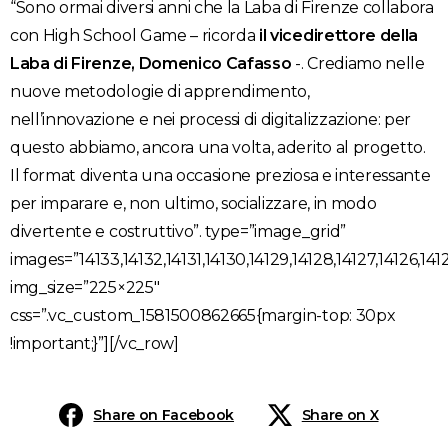
“Sono ormai diversi anni che la Laba di Firenze collabora
con High School Game – ricorda
il vicedirettore della
Laba di Firenze, Domenico Cafasso
-. Crediamo nelle
nuove metodologie di apprendimento,
nell’innovazione e nei processi di digitalizzazione: per
questo abbiamo, ancora una volta, aderito al progetto.
Il format diventa una occasione preziosa e interessante
per imparare e, non ultimo, socializzare, in modo
divertente e costruttivo”. type=”image_grid”
images=”14133,14132,14131,14130,14129,14128,14127,14126,14125,1
img_size=”225×225″
css=”.vc_custom_1581500862665{margin-top: 30px
!important;}”][/vc_row]
Share on Facebook
Share on X