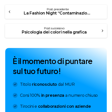
Post precedente
La Fashion Night “Contaminazioni” della LABA e B-ROOF
Post successivo
Psicologia dei colori nella grafica
È
i
l
m
o
m
e
n
t
o
d
i
p
u
n
t
a
r
e
s
u
l
t
u
o
f
u
t
u
r
o
!
Titolo
riconosciuto
dal MUR
Corsi 100%
in presenza
a numero chiuso
Tirocini e
collaborazioni con aziende