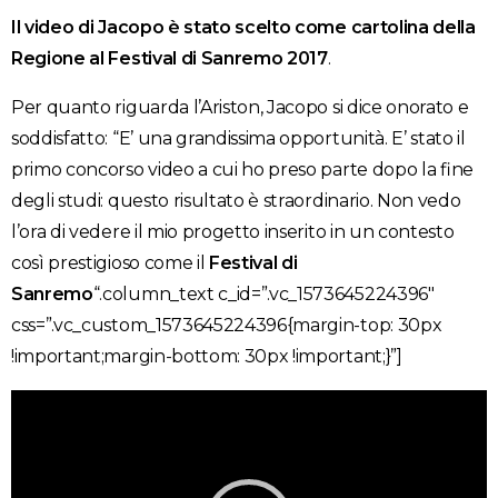
Il video di Jacopo è stato scelto come cartolina della
Regione al Festival di Sanremo 2017
.
Per quanto riguarda l’Ariston, Jacopo si dice onorato e
soddisfatto: “E’ una grandissima opportunità. E’ stato il
primo concorso video a cui ho preso parte dopo la fine
degli studi: questo risultato è straordinario. Non vedo
l’ora di vedere il mio progetto inserito in un contesto
così prestigioso come il
Festival di
Sanremo
“.column_text c_id=”.vc_1573645224396″
css=”.vc_custom_1573645224396{margin-top: 30px
!important;margin-bottom: 30px !important;}”]
Video
Player