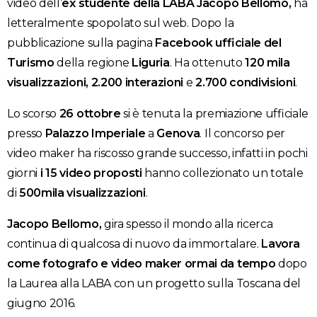
video dell’
ex studente della LABA Jacopo Bellomo,
ha
letteralmente spopolato sul web. Dopo la
pubblicazione sulla pagina
Facebook ufficiale del
Turismo
della regione
Liguria
. Ha ottenuto
120 mila
visualizzazioni, 2.200 interazioni
e
2.700 condivisioni
.
Lo scorso
26 ottobre
si è tenuta la premiazione ufficiale
presso
Palazzo Imperiale
a
Genova
. Il concorso per
video maker ha riscosso grande successo, infatti in pochi
giorni
i 15 video proposti
hanno collezionato un totale
di
500mila visualizzazioni
.
Jacopo Bellomo,
gira spesso il mondo alla ricerca
continua di qualcosa di nuovo da immortalare.
Lavora
come fotografo e video maker ormai da tempo
dopo
la Laurea alla LABA con un progetto sulla Toscana del
giugno 2016.