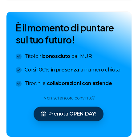
È
i
l
m
o
m
e
n
t
o
d
i
p
u
n
t
a
r
e
s
u
l
t
u
o
f
u
t
u
r
o
!
Titolo
riconosciuto
dal MUR
Corsi 100%
in presenza
a numero chiuso
Tirocini e
collaborazioni con aziende
Non sei ancora convinto?
Prenota OPEN DAY!