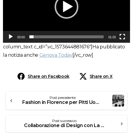
00:00
01:03
column_text c_id=”.vc_1573644881676″]Ha pubblicato
la notizia anche
Genova Today
[/vc_row]
Share on Facebook
Share on X
Post precedente
Fashion in Florence per Pitti Uomo 2017
Post successivo
Collaborazione di Design con La Gabbianella