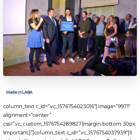
Made in LABA
column_text c_id=”.vc_1576754023016″]
image=”9971″
alignment=”center”
css=”.vc_custom_1576754289827{margin-bottom: 30px
!important;}”]column_text c_id=”.vc_1576754037939″]Il