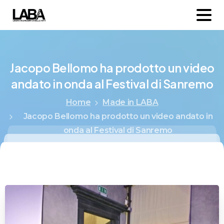
Jacopo
Bellomo
ha
prodotto
un
video
andato
in
onda
al
Festival
di
Sanremo
Home
Made in LABA
Jacopo Bellomo ha prodotto un video andato in
onda al Festival di Sanremo