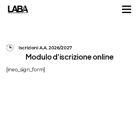
Iscrizioni A.A. 2026/2027
M
o
d
u
l
o
d
'
i
s
c
r
i
z
i
o
n
e
o
n
l
i
n
e
[ineo_sign_form]