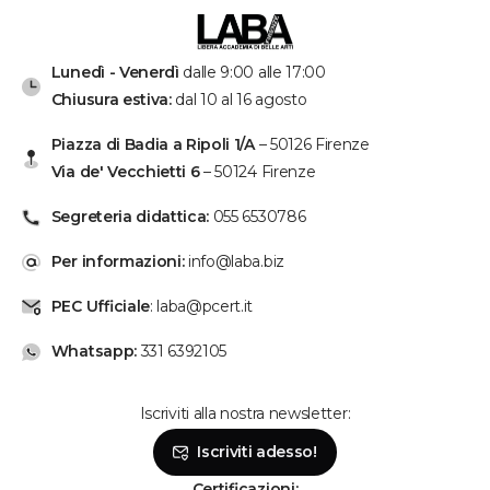
Lunedì - Venerdì
dalle 9:00 alle 17:00
Chiusura estiva:
dal 10 al 16 agosto
Piazza di Badia a Ripoli 1/A
– 50126 Firenze
Via de' Vecchietti 6
– 50124 Firenze
Segreteria didattica:
055 6530786
Per informazioni:
info@laba.biz
PEC Ufficiale
: laba@pcert.it
Whatsapp:
331 6392105
Iscriviti alla nostra newsletter:
Se hai bisogno, chiamaci!
Iscriviti adesso!
Lunedì - Venerdì: dalle 9 alle 19
Sabato: dalle 9 alle 14
Certificazioni: