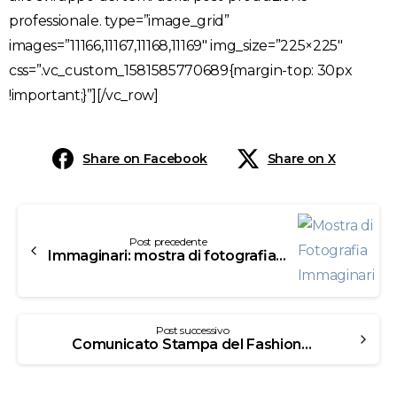
professionale. type=”image_grid”
images=”11166,11167,11168,11169″ img_size=”225×225″
css=”.vc_custom_1581585770689{margin-top: 30px
!important;}”][/vc_row]
Share on Facebook
Share on X
Post precedente
Immaginari: mostra di fotografia degli allievi del terzo anno
Post successivo
Comunicato Stampa del Fashion Show N’UOVO