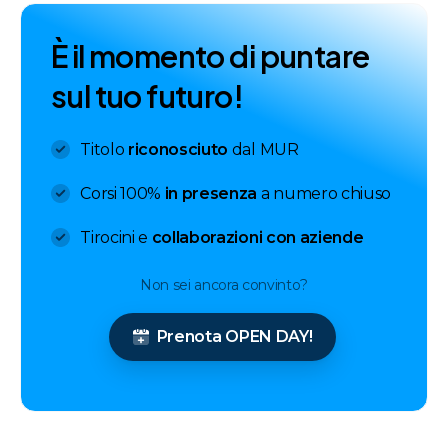
È
i
l
m
o
m
e
n
t
o
d
i
p
u
n
t
a
r
e
s
u
l
t
u
o
f
u
t
u
r
o
!
Titolo
riconosciuto
dal MUR
Corsi 100%
in presenza
a numero chiuso
Tirocini e
collaborazioni con aziende
Non sei ancora convinto?
Prenota OPEN DAY!