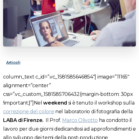
Articoli
column_text c_id=”.vc_1581585646854″]
image=”11165″
alignment=”center”
css=”.vc_custom_1581585706432{margin-bottom: 30px
!important;}”]Nel
weekend
si è tenuto il workshop sulla
correzione del colore
nel laboratorio di fotografia della
LABA di Firenze.
Il Prof.
Marco Olivotto
ha condotto il
lavoro per due giorni dedicandosi ad approfondimenti e
allo sviluppo dei temi della post-produzione