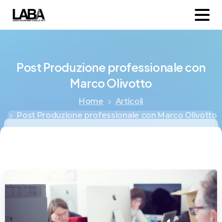
Post
Produzione
professionale
con
Marco
Olivotto
Home
Articoli
Post Produzione professionale con Marco Olivotto