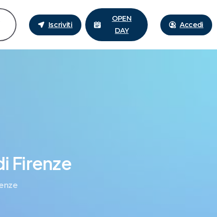
i
OPEN
Iscriviti
Accedi
DAY
di
Firenze
renze