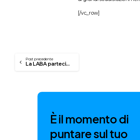
[/vc_row]
Post precedente
La LABA partecipa a Creactivity 2016
È
i
l
m
o
m
e
n
t
o
d
i
p
u
n
t
a
r
e
s
u
l
t
u
o