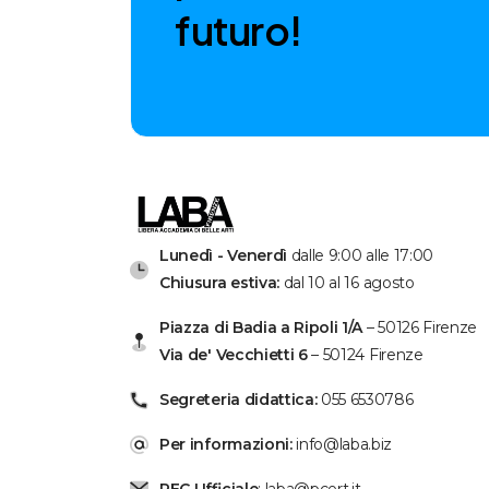
f
u
t
u
r
o
!
Lunedì - Venerdì
dalle 9:00 alle 17:00
Chiusura estiva:
dal 10 al 16 agosto
Piazza di Badia a Ripoli 1/A
– 50126 Firenze
Via de' Vecchietti 6
– 50124 Firenze
Segreteria didattica:
055 6530786
Per informazioni:
info@laba.biz