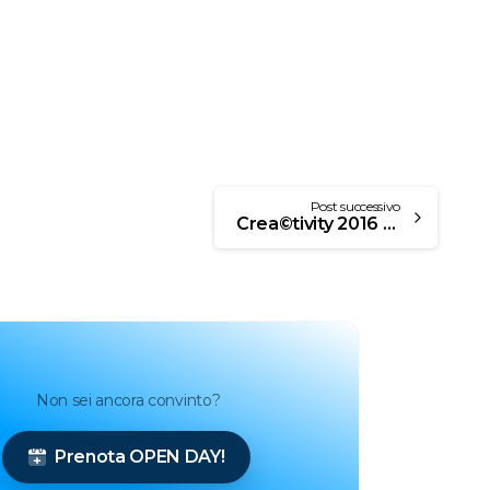
Post successivo
Crea©tivity 2016 al Museo Piaggio l’undicesima edizione
Non sei ancora convinto?
Prenota OPEN DAY!