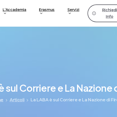
L’Accademia
Erasmus
Servizi
Richied
Info
è
sul
Corriere
e
La
Nazione
me
Articoli
La LABA è sul Corriere e La Nazione di Fi