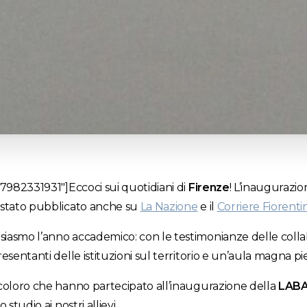
77982331931″]
Eccoci sui quotidiani di
Firenze
! L’inaugurazi
stato pubblicato anche su
La Nazione
e il
Corriere Fiorenti
siasmo l’anno accademico: con le testimonianze delle colla
resentanti delle istituzioni sul territorio e un’aula magna pi
 coloro che hanno partecipato all’inaugurazione della
LABA
 studio ai nostri allievi.