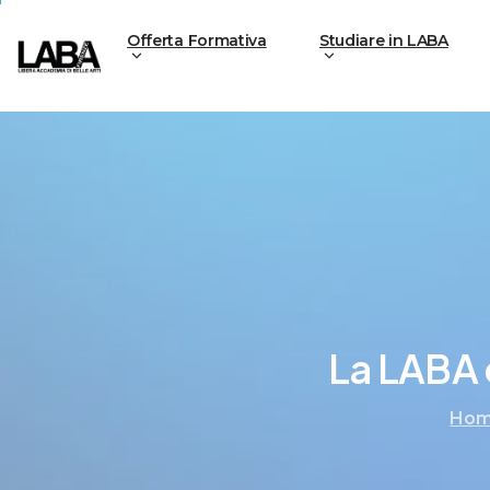
Offerta Formativa
Studiare in LABA
La
LABA
Ho