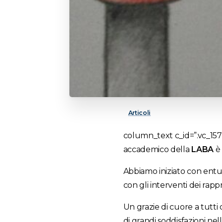
Articoli
column_text c_id=”.vc_15
accademico della
LABA
è 
Abbiamo iniziato con entu
con gli interventi dei rapp
Un grazie di cuore a tutti
di grandi soddisfazioni nello