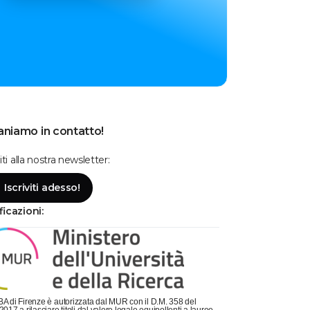
niamo in contatto!
viti alla nostra newsletter:
Iscriviti adesso!
Se hai bisogno, chiamaci!
ficazioni:
Lunedì - Venerdì: dalle 9 alle 19
Sabato: dalle 9 alle 14
Parla con la segreteria
Contattaci su Whatsapp!
A di Firenze è autorizzata dal MUR con il D.M. 358 del