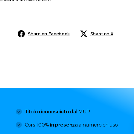
Share on Facebook
Share on X
Titolo
riconosciuto
dal MUR
Corsi 100%
in presenza
a numero chiuso