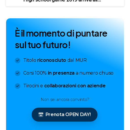
È
i
l
m
o
m
e
n
t
o
d
i
p
u
n
t
a
r
e
s
u
l
t
u
o
f
u
t
u
r
o
!
Titolo
riconosciuto
dal MUR
Corsi 100%
in presenza
a numero chiuso
Tirocini e
collaborazioni con aziende
Non sei ancora convinto?
Prenota OPEN DAY!