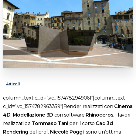
Articoli
column_text c_id=”.vc_1574782949061″]
column_text
c_id=”.vc_1574782963359″]Render realizzati con
Cinema
4D. Modellazione 3D
con software
Rhinoceros
. I lavori
realizzati da
Tommaso Tani
per il corso
Cad 3d
Rendering
del prof.
Niccolò Poggi
sono un’ottima