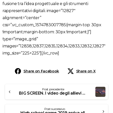
fusione tra l’idea progettuale e gli strumenti
rappresentativi digitali. image=”12827″
alignment=”center”
css=”.vc_custom_1574783007785{margin-top: 30px
!important;margin-bottom: 30px !important;}”]
type=”image_grid”
images=”12838,12837,12835,12834,12833,12832,12827″
img_size=”225×225″][/vc_row]
Share on Facebook
Share on X
Post precedente
BIG SCREEN. I video degli allievi LABA sul grande schermo dello Spazio Alfieri.
Post successivo
High school game 2019 arriva alla LABA