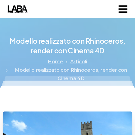
Modello
realizzato
con
Rhinoceros,
render
con
Cinema
4D
Home
Articoli
Modello realizzato con Rhinoceros, render con
Cinema 4D