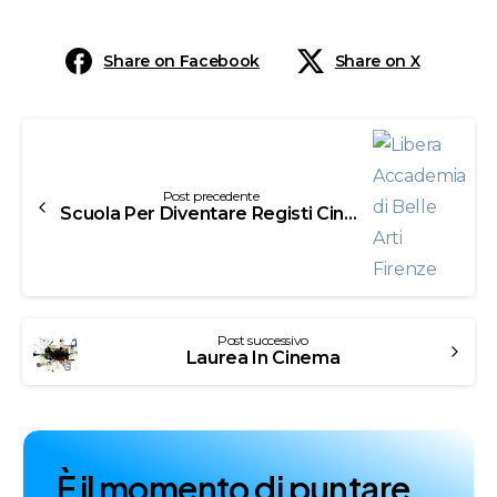
Share on Facebook
Share on X
Post precedente
Scuola Per Diventare Registi Cinematografici
Post successivo
Laurea In Cinema
È
i
l
m
o
m
e
n
t
o
d
i
p
u
n
t
a
r
e