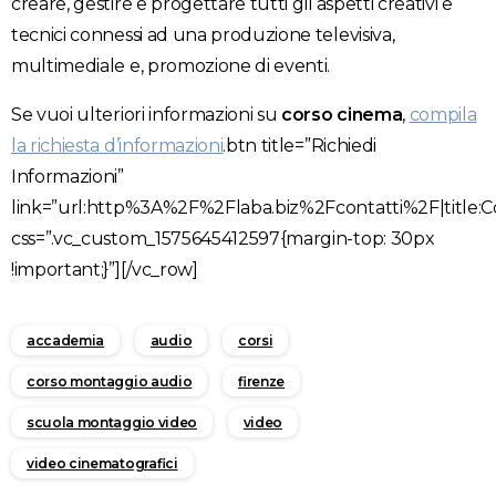
creare, gestire e progettare tutti gli aspetti creativi e
tecnici connessi ad una produzione televisiva,
multimediale e, promozione di eventi.
Se vuoi ulteriori informazioni su
corso cinema
,
compila
la richiesta d’informazioni
.btn title=”Richiedi
Informazioni”
link=”url:http%3A%2F%2Flaba.biz%2Fcontatti%2F|title:Co
css=”.vc_custom_1575645412597{margin-top: 30px
!important;}”][/vc_row]
accademia
audio
corsi
corso montaggio audio
firenze
scuola montaggio video
video
video cinematografici