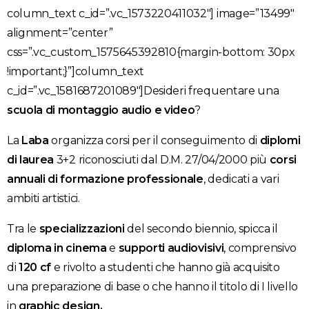
column_text c_id=”.vc_1573220411032″]
image=”13499″
alignment=”center”
css=”.vc_custom_1575645392810{margin-bottom: 30px
!important;}”]column_text
c_id=”.vc_1581687201089″]Desideri frequentare una
scuola di montaggio audio e video
?
La
Laba
organizza corsi per il conseguimento di
diplomi
di laurea
3+2 riconosciuti dal D.M. 27/04/2000 più
corsi
annuali di formazione professionale
, dedicati a vari
ambiti artistici.
Tra le
specializzazioni
del secondo biennio, spicca il
diploma in cinema
e
supporti
audiovisivi
, comprensivo
di
120 cf
e rivolto a studenti che hanno già acquisito
una preparazione di base o che hanno il titolo di I livello
in
graphic design.