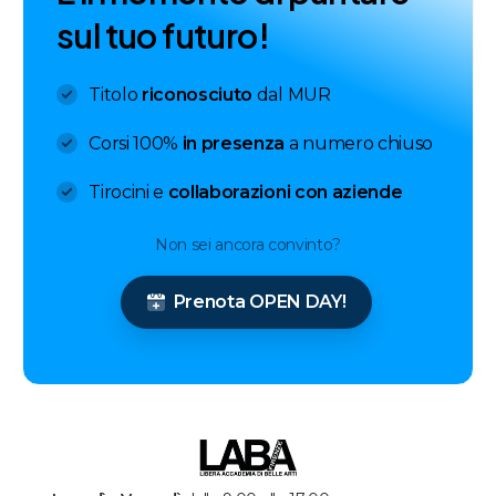
s
u
l
t
u
o
f
u
t
u
r
o
!
Titolo
riconosciuto
dal MUR
Corsi 100%
in presenza
a numero chiuso
Tirocini e
collaborazioni con aziende
Non sei ancora convinto?
Prenota OPEN DAY!