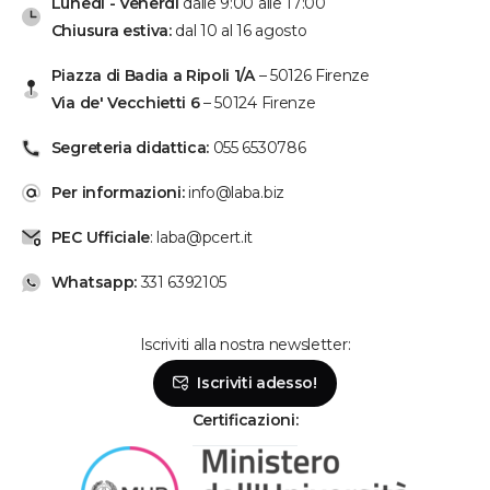
Lunedì - Venerdì
dalle 9:00 alle 17:00
Chiusura estiva:
dal 10 al 16 agosto
Piazza di Badia a Ripoli 1/A
– 50126 Firenze
Via de' Vecchietti 6
– 50124 Firenze
Segreteria didattica:
055 6530786
Per informazioni:
info@laba.biz
PEC Ufficiale
: laba@pcert.it
Whatsapp:
331 6392105
Iscriviti alla nostra newsletter:
Iscriviti adesso!
Certificazioni: