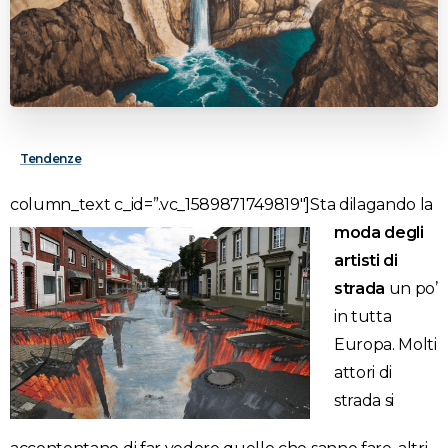
Tendenze
column_text c_id=”.vc_1589871749819″]
Sta dilagando la
moda degli
artisti di
strada
un po’
in tutta
Europa. Molti
attori di
strada si