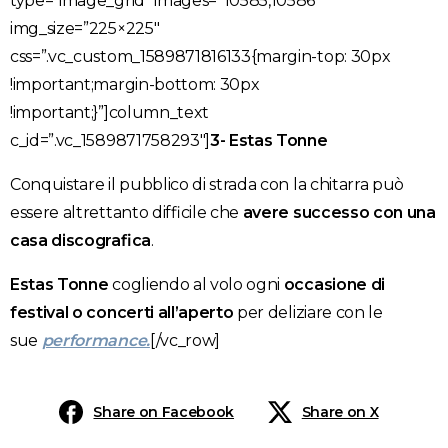
type=”image_grid” images=”10585,10586″
img_size=”225×225″
css=”.vc_custom_1589871816133{margin-top: 30px
!important;margin-bottom: 30px
!important;}”]column_text
c_id=”.vc_1589871758293″]
3- Estas Tonne
Conquistare il pubblico di strada con la chitarra può
essere altrettanto difficile che
avere successo con una
casa discografica
.
Estas Tonne
cogliendo al volo ogni
occasione di
festival o concerti all’aperto
per deliziare con le
sue
performance.
[/vc_row]
Share on Facebook
Share on X