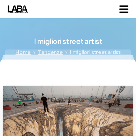
I
migliori
street
artist
Home
Tendenze
I migliori street artist