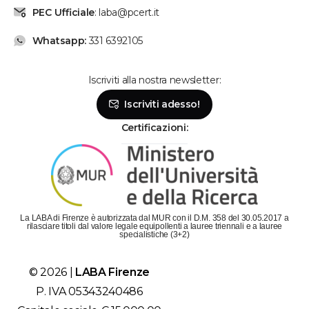
PEC Ufficiale
: laba@pcert.it
Whatsapp:
331 6392105
Iscriviti alla nostra newsletter:
Se hai bisogno, chiamaci!
Iscriviti adesso!
Lunedì - Venerdì: dalle 9 alle 19
Sabato: dalle 9 alle 14
Certificazioni:
Parla con la segreteria
Contattaci su Whatsapp!
Il metodo più veloce per metterti in contatto con
La LABA di Firenze è autorizzata dal MUR con il D.M. 358 del 30.05.2017 a
LABA è scriverci su Whatsapp!
rilasciare titoli dal valore legale equipollenti a lauree triennali e a lauree
specialistiche (3+2)
Chatta con LABA
© 2026 |
LABA Firenze
Siamo subito da te!
P. IVA 05343240486