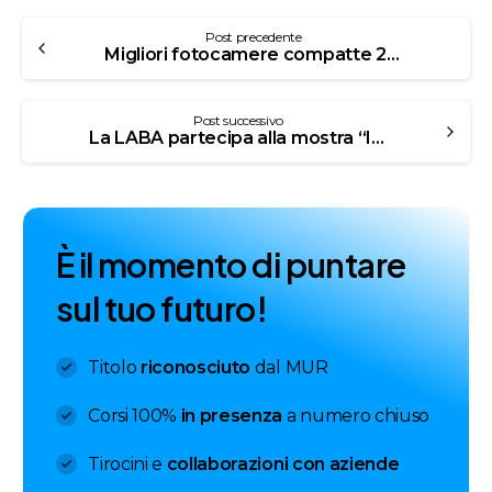
Post precedente
Migliori fotocamere compatte 2015
Post successivo
La LABA partecipa alla mostra “Ingranaggi Possibili”
È
i
l
m
o
m
e
n
t
o
d
i
p
u
n
t
a
r
e
s
u
l
t
u
o
f
u
t
u
r
o
!
Titolo
riconosciuto
dal MUR
Corsi 100%
in presenza
a numero chiuso
Tirocini e
collaborazioni con aziende