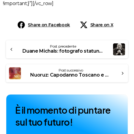
!important;}”][/vc_row]
Share on Facebook
Share on X
Post precedente
Duane Michals: fotografo statunitense
Post successivo
Nuoruz: Capodanno Toscano e Persiano
È
i
l
m
o
m
e
n
t
o
d
i
p
u
n
t
a
r
e
s
u
l
t
u
o
f
u
t
u
r
o
!