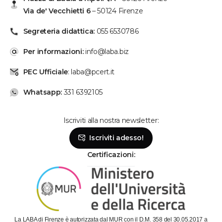
Via de' Vecchietti 6
– 50124 Firenze
Segreteria didattica:
055 6530786
Per informazioni:
info@laba.biz
PEC Ufficiale
: laba@pcert.it
Whatsapp:
331 6392105
Iscriviti alla nostra newsletter:
Se hai bisogno, chiamaci!
Iscriviti adesso!
Lunedì - Venerdì: dalle 9 alle 19
Sabato: dalle 9 alle 14
Certificazioni:
Parla con la segreteria
Contattaci su Whatsapp!
Il metodo più veloce per metterti in contatto con
La LABA di Firenze è autorizzata dal MUR con il D.M. 358 del 30.05.2017 a