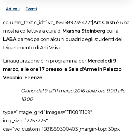
Articoli
Eventi
column_text c_id=”.vc_1581589235422″]
Art Clash
è una
mostra collettiva a cura di
Marsha Steinberg
cui la
LABA
partecipa con alcuni quadri degli studenti del
Dipartimento di Arti Visive.
L’inaugurazione è in programma per
Mercoledì 9
marzo, alle ore 17
presso la Sala d’Arme in Palazzo
Vecchio, Firenze.
Orario: dal 9 all’11 marzo 2016 dalle ore 9.00 alle
18.00
type=”image_grid” images=”11108,11109″
img_size=”225×225″
css=”.vc_custom_1581589300403{margin-top: 30px