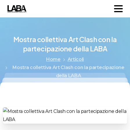
Mostra
collettiva
Art
Clash
con
la
partecipazione
della
LABA
Home
Articoli
Mostra collettiva Art Clash con la partecipazione
della LABA