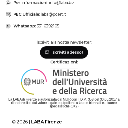
Per informazioni:
info@laba.biz
PEC Ufficiale
: laba@pcert.it
Whatsapp:
331 6392105
Iscriviti alla nostra newsletter:
Se hai bisogno, chiamaci!
Iscriviti adesso!
Lunedì - Venerdì: dalle 9 alle 19
Sabato: dalle 9 alle 14
Certificazioni:
Parla con la segreteria
Contattaci su Whatsapp!
Il metodo più veloce per metterti in contatto con
La LABA di Firenze è autorizzata dal MUR con il D.M. 358 del 30.05.2017 a
LABA è scriverci su Whatsapp!
rilasciare titoli dal valore legale equipollenti a lauree triennali e a lauree
specialistiche (3+2)
Chatta con LABA
© 2026 |
LABA Firenze
Siamo subito da te!