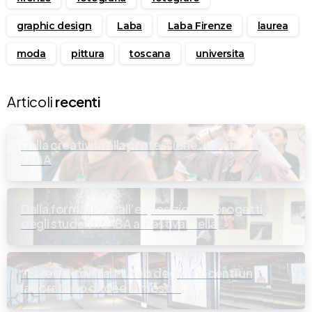
graphic design
Laba
Laba Firenze
laurea
moda
pittura
toscana
universita
Articoli
recenti
Dalla creatività alla professione: il metodo
LABA
Dalla formazione all’esposizione: i progetti
degli studenti LABA al Festival della
Fotografia Italiana
“Fare Visioni”: al Museo degli Innocenti un
laboratorio di idee in mostra