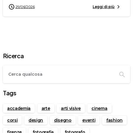
29/06/2026
Leggi di più
Ricerca
Tags
accademia
arte
arti visive
cinema
corsi
design
disegno
eventi
fashion
firenze
fotografia
fotografo