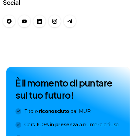
Social
È
i
l
m
o
m
e
n
t
o
d
i
p
u
n
t
a
r
e
s
u
l
t
u
o
f
u
t
u
r
o
!
Titolo
riconosciuto
dal MUR
Corsi 100%
in presenza
a numero chiuso