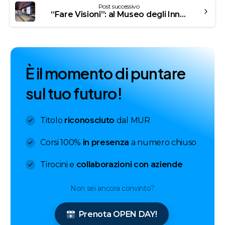
Post successivo
“Fare Visioni”: al Museo degli Innocenti un laboratorio di idee in mostra
È
i
l
m
o
m
e
n
t
o
d
i
p
u
n
t
a
r
e
s
u
l
t
u
o
f
u
t
u
r
o
!
Titolo
riconosciuto
dal MUR
Corsi 100%
in presenza
a numero chiuso
Tirocini e
collaborazioni con aziende
Non sei ancora convinto?
Prenota OPEN DAY!