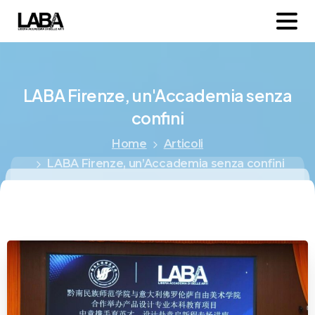
LABA
Firenze,
un'Accademia
senza
confini
Home
Articoli
LABA Firenze, un’Accademia senza confini