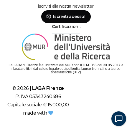
Iscriviti alla nostra newsletter:
Se hai bisogno, chiamaci!
Iscriviti adesso!
Lunedì - Venerdì: dalle 9 alle 19
Sabato: dalle 9 alle 14
Certificazioni:
Parla con la segreteria
Contattaci su Whatsapp!
Il metodo più veloce per metterti in contatto con
La LABA di Firenze è autorizzata dal MUR con il D.M. 358 del 30.05.2017 a
LABA è scriverci su Whatsapp!
rilasciare titoli dal valore legale equipollenti a lauree triennali e a lauree
specialistiche (3+2)
Chatta con LABA
© 2026 |
LABA Firenze
Siamo subito da te!
P. IVA 05343240486
Capitale sociale € 15.000,00
made with