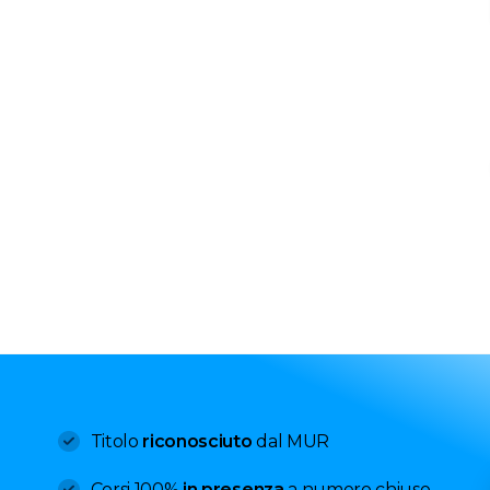
Titolo
riconosciuto
dal MUR
Corsi 100%
in presenza
a numero chiuso