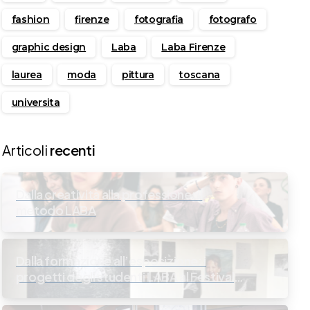
fashion
firenze
fotografia
fotografo
graphic design
Laba
Laba Firenze
laurea
moda
pittura
toscana
universita
Articoli
recenti
Dalla creatività alla professione: il
metodo LABA
Dalla formazione all’esposizione: i
progetti degli studenti LABA al Festival
della Fotografia Italiana