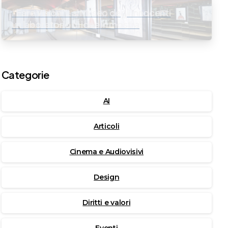
“Fare Visioni”: al Museo degli Innocenti
un laboratorio di idee in mostra
Categorie
AI
Articoli
Cinema e Audiovisivi
Design
Diritti e valori