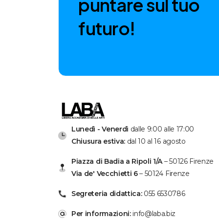
p
u
n
t
a
r
e
s
u
l
t
u
o
f
u
t
u
r
o
!
Lunedì - Venerdì
dalle 9:00 alle 17:00
Chiusura estiva:
dal 10 al 16 agosto
Piazza di Badia a Ripoli 1/A
– 50126 Firenze
Via de' Vecchietti 6
– 50124 Firenze
Segreteria didattica:
055 6530786
Per informazioni:
info@laba.biz