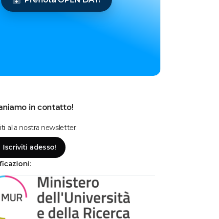
niamo in contatto!
viti alla nostra newsletter:
Iscriviti adesso!
Se hai bisogno, chiamaci!
ficazioni:
Lunedì - Venerdì: dalle 9 alle 19
Sabato: dalle 9 alle 14
Parla con la segreteria