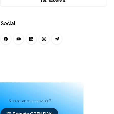
Tesi Eccellenti
Social
Non sei ancora convinto?
Prenota OPEN DAY!