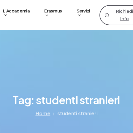
L’Accademia
Erasmus
Servizi
Richied
Info
Tag:
studenti
stranieri
Home
studenti stranieri