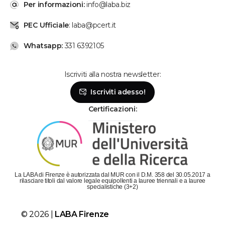
Per informazioni:
info@laba.biz
PEC Ufficiale
: laba@pcert.it
Whatsapp:
331 6392105
Iscriviti alla nostra newsletter:
Se hai bisogno, chiamaci!
Iscriviti adesso!
Lunedì - Venerdì: dalle 9 alle 19
Sabato: dalle 9 alle 14
Certificazioni:
Parla con la segreteria
Contattaci su Whatsapp!
Il metodo più veloce per metterti in contatto con
La LABA di Firenze è autorizzata dal MUR con il D.M. 358 del 30.05.2017 a
LABA è scriverci su Whatsapp!
rilasciare titoli dal valore legale equipollenti a lauree triennali e a lauree
specialistiche (3+2)
Chatta con LABA
© 2026 |
LABA Firenze
Siamo subito da te!