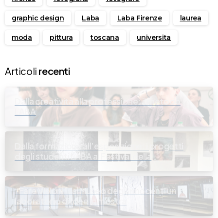
graphic design
Laba
Laba Firenze
laurea
moda
pittura
toscana
universita
Articoli
recenti
Dalla creatività alla professione: il metodo
LABA
Dalla formazione all’esposizione: i progetti
degli studenti LABA al Festival della
Fotografia Italiana
“Fare Visioni”: al Museo degli Innocenti un
laboratorio di idee in mostra