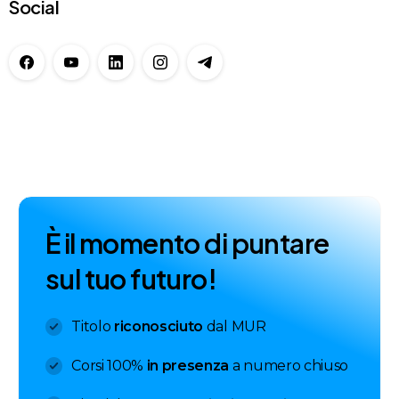
Social
È
i
l
m
o
m
e
n
t
o
d
i
p
u
n
t
a
r
e
s
u
l
t
u
o
f
u
t
u
r
o
!
Titolo
riconosciuto
dal MUR
Corsi 100%
in presenza
a numero chiuso