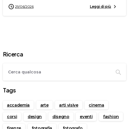
29/06/2026
Leggi di più
Ricerca
Tags
accademia
arte
arti visive
cinema
corsi
design
disegno
eventi
fashion
firenze
fotografia
fotografo